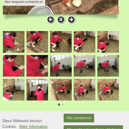
Aber langsam schmeckt es
Und so m
Alle annehmen
Diese Webseite benutzt
Datenschutzerklärung
Cookies.
Mehr Information