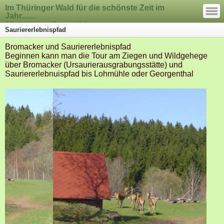
—
Im Thüringer Wald für die schönste Zeit im
—
—
Jahr.......
2 Ferienhäuser mit Rennsteigblick
Sauriererlebnispfad
Bromacker und Sauriererlebnispfad
Beginnen kann man die Tour am Ziegen und Wildgehege
über Bromacker (Ursaurierausgrabungsstätte) und
Sauriererlebnuispfad bis Lohmühle oder Georgenthal